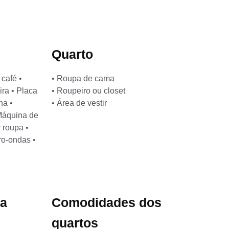
Quarto
 café •
• Roupa de cama
ira • Placa
• Roupeiro ou closet
ha •
• Área de vestir
 Máquina de
 roupa •
ro-ondas •
ia
Comodidades dos
quartos