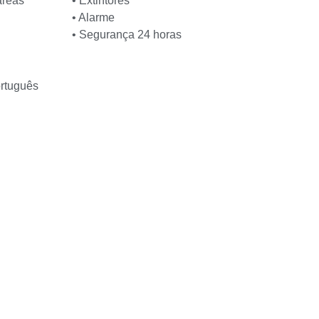
áreas
• Extintores
• Alarme
• Segurança 24 horas
ortuguês