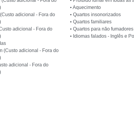
 (Custo adicional - Fora do
• Proibido fumar em todas as 
)
• Aquecimento
(Custo adicional - Fora do
• Quartos insonorizados
)
• Quartos familiares
Custo adicional - Fora do
• Quartos para não fumadores
)
• Idiomas falados - Inglês e P
das
 (Custo adicional - Fora do
)
sto adicional - Fora do
)