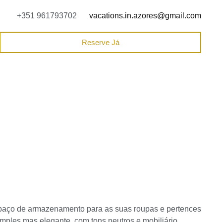
+351 961793702
vacations.in.azores@gmail.com
Reserve Já
espaço de armazenamento para as suas roupas e pertences
ples mas elegante, com tons neutros e mobiliário