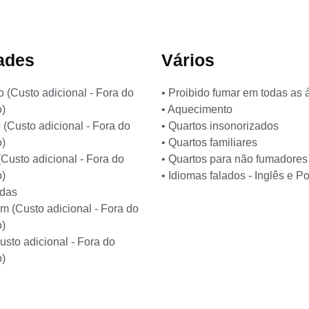
ades
Vários
o (Custo adicional - Fora do
• Proibido fumar em todas as 
o)
• Aquecimento
 (Custo adicional - Fora do
• Quartos insonorizados
o)
• Quartos familiares
(Custo adicional - Fora do
• Quartos para não fumadores
o)
• Idiomas falados - Inglês e P
das
 (Custo adicional - Fora do
o)
usto adicional - Fora do
o)