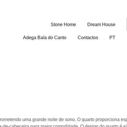
Stone Home
Dream House
Adega Baía do Canto
Contactos
PT
 prometendo uma grande noite de sono. O quarto proporciona 
e-cabeceira para maior comodidade. O design do quarto é sim