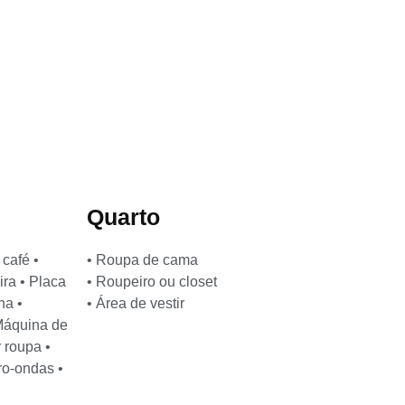
Quarto
 café •
• Roupa de cama
ira • Placa
• Roupeiro ou closet
ha •
• Área de vestir
 Máquina de
 roupa •
ro-ondas •