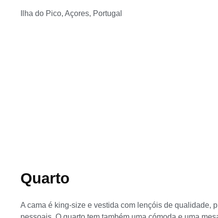
Ilha do Pico, Açores, Portugal
Quarto
A cama é king-size e vestida com lençóis de qualidade,
pessoais. O quarto tem também uma cómoda e uma mesa-d