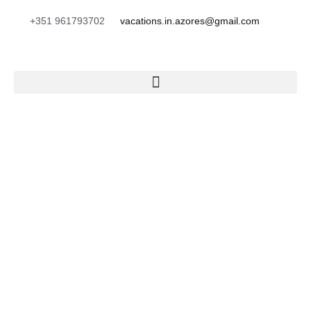
+351 961793702
vacations.in.azores@gmail.com